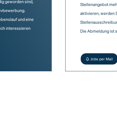
dig geworden sind,
Stellenangebot meh
ativbewerbung.
aktivieren, werden 
ebenslauf und eine
Stellenausschreibun
ich interessieren
Die Abmeldung ist s
Jobs per Mail