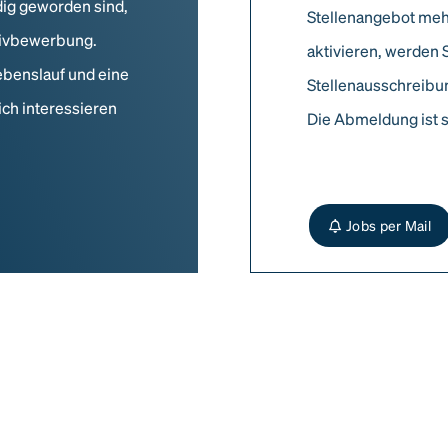
dig geworden sind,
Stellenangebot meh
ativbewerbung.
aktivieren, werden 
ebenslauf und eine
Stellenausschreibun
ich interessieren
Die Abmeldung ist s
Jobs per Mail